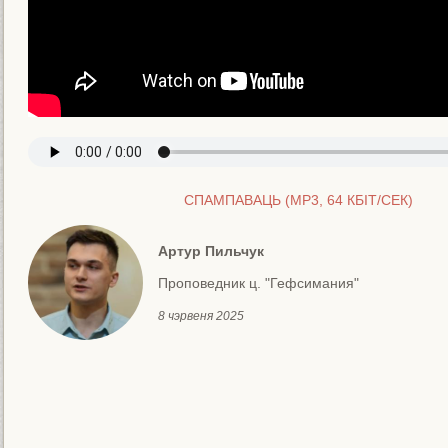
СПАМПАВАЦЬ (MP3, 64 КБIТ/СЕК)
Артур Пильчук
Проповедник ц. "Гефсимания"
8 чэрвеня 2025