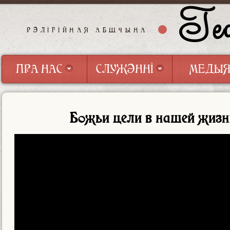
Геф
РЭЛІГІЙНАЯ АБШЧЫНА
ПРА НАС
СЛУЖЭННІ
МЕДЫ
ПРА НАС
СЛУЖЭННІ
МЕДЫ
Божьи цели в нашей жизн