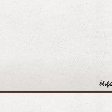
Гефсі