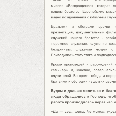
Также во время конференции
миссии «Возвращение», которая я
нашем братстве. Европейские мисси
видео поздравления с юбилеем служ
Братьями и сёстрами церкви «
презентация, документальный филь
служений нашего братства - реаби
тюремное служение, служение соз
бездомным, служение людям с 
Приводилась статистика и подводился
Кроме проповедей и рассуждений н
семинары и, конечно, совершалис
служителей. Во время обеда и пере
братьями и сёстрами из других церкв
Будем и дальше молиться и благ
люди обращались к Господу, что
работа производилась через нас н
«Вы — свет мира. Не может укрыт