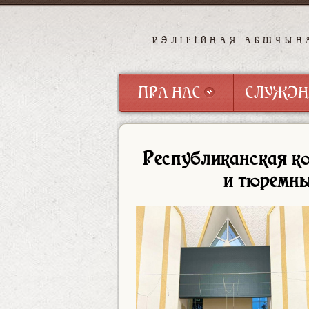
РЭЛІГІЙНАЯ АБШЧЫН
ПРА НАС
СЛУЖЭН
ПРА НАС
СЛУЖЭН
Республиканская к
и тюремны