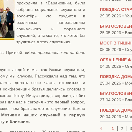
проходила в г.Барановичи, были
собраны социальные служители и
ПОЕЗДКА СТА
волонтёры, кто трудится в
29.05.2026 • You
различных направлениях
БЛАГОСЛОВЕН
социального и тюремного
25.05.2026 • Бл
служений, а также те, кто хотел бы
трудиться в этих служениях.
05.05.2026 • С
авы Притчей:
«Коня приготовляют на день
ОГЛАШЕНИЕ Ф
04.05.2026 • О
души людей и мы, как Божьи служители,
кому мы служим. Рассуждали над тем, что
ПОЕЗДКА ДОМ
лжны делать свою часть, готовиться и
29.04.2026 • М
мя конференции братья делились словом о
БЛАГОСЛОВЕН
лужение Петру, Иисус трижды спросил, любит
27.04.2026 • Бл
раз для нас и сегодня - это первый вопрос,
ежде, чем брать какое-то служение. Важно
ПОЕЗДКА ДОМ
.
Мотивом наших служений в первую
20.04.2026 • М
гу и ближним.
1
2
3