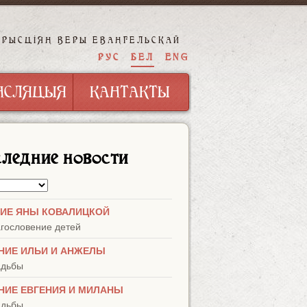
ХРЫСЦІЯН ВЕРЫ ЕВАНГЕЛЬСКАЙ
НСЛЯЦЫЯ
КАНТАКТЫ
РУС
БЕЛ
ENG
НСЛЯЦЫЯ
КАНТАКТЫ
ледние новости
ИЕ ЯНЫ КОВАЛИЦКОЙ
агословение детей
НИЕ ИЛЬИ И АНЖЕЛЫ
адьбы
НИЕ ЕВГЕНИЯ И МИЛАНЫ
адьбы