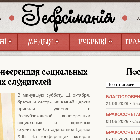
Гефсіманія
А
НІ
МЕДЫЯ
РУБРЫКІ
ТРА
НІ
МЕДЫЯ
РУБРЫКІ
ТРА
онференция социальных
Пос
х служителей
В минувшую субботу, 11 октября,
БЛАГОСЛОВЕН
братья и сестры из нашей церкви
21.06.2026 • Бл
приняли участие в
БРАКОСОЧЕТА
Республиканской конференции
08.06.2026 • Св
социальных и тюремных
служителей Объединенной Церкви
БРАКОСОЧЕТА
ХВЕ. На конференции, которая
07.06.2026 • Св