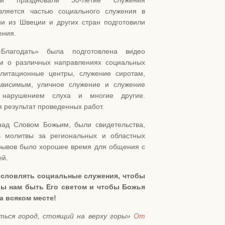
 праздновали 30-летие служения
вляется частью социального служения в
и из Швеции и других стран подготовили
ения.
Благодать» была подготовлена видео
м о различных направлениях социальных
литационные центры, служение сиротам,
ависимым, уличное служение и служение
нарушением слуха и многие другие.
 результат проведенных работ.
ад Словом Божьим, были свидетельства,
ь молитвы за региональных и областных
рывов было хорошее время для общения с
ей.
ословлять социальные служения, чтобы
бы нам быть Его светом и чтобы Божья
а всяком месте!
ься город, стоящий на верху горы»
От