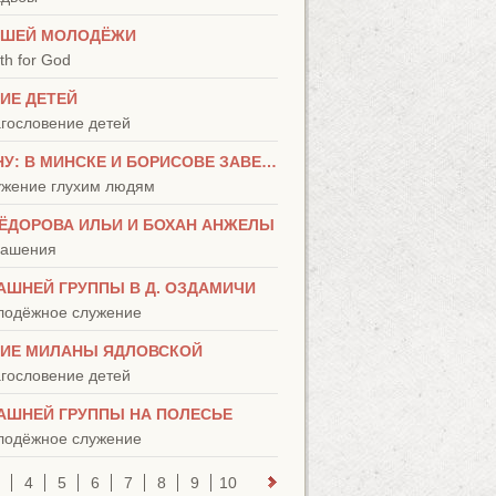
РШЕЙ МОЛОДЁЖИ
th for God
ИЕ ДЕТЕЙ
агословение детей
МОСТ В ТИШИНУ: В МИНСКЕ И БОРИСОВЕ ЗАВЕРШИЛИСЬ КУРСЫ ЖЕСТОВОГО ЯЗЫКА
лужение глухим людям
ЁДОРОВА ИЛЬИ И БОХАН АНЖЕЛЫ
глашения
АШНЕЙ ГРУППЫ В Д. ОЗДАМИЧИ
олодёжное служение
ИЕ МИЛАНЫ ЯДЛОВСКОЙ
агословение детей
АШНЕЙ ГРУППЫ НА ПОЛЕСЬЕ
олодёжное служение
4
5
6
7
8
9
10
11
12
13
14
15
16
17
1