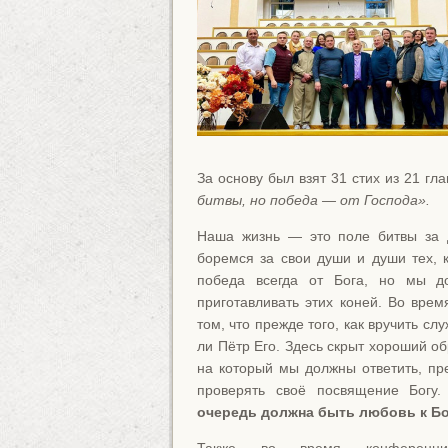
За основу был взят 31 стих из 21 гл
битвы, но победа — от Господа».
Наша жизнь — это поле битвы за 
боремся за свои души и души тех, 
победа всегда от Бога, но мы до
приготавливать этих коней. Во вре
том, что прежде того, как вручить с
ли Пётр Его. Здесь скрыт хороший об
на который мы должны ответить, пр
проверять своё посвящение Богу
очередь должна быть любовь к Бо