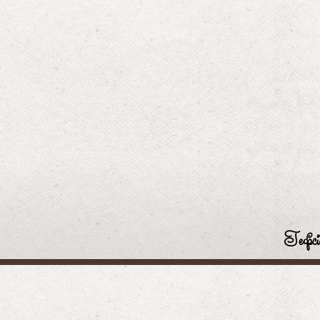
Гефсі