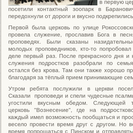
в первую це
посетили контактный зоопарк в Баранови
передохнули от дороги и вкусно подкрепились
Первой была церковь по улице Рокоссовск
провела служение, прославив Бога в песн
проповедях. Были сказаны назидательн
молодых проповедников, кто-то попробовал
деле первый раз. После прекрасного дня и
служения подростков разобрали по семья
остался без крова. Там они также хорошо пр
благодаря за тёплый прием принимающие сем
Утром ребята послужили в церкви посел
Сказали проповеди и спели чудесные псалмы
угостили вкусным обедом. Следующей 
церковь "Вознесение", где на подростко
каждый имел возможность пообщаться и прос
весело провести время друг с другом. Но в
время попрощаться с Пинском и отправлять