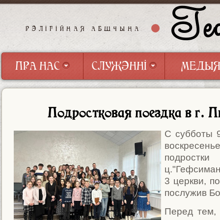
Геф
РЭЛІГІЙНАЯ АБШЧЫНА
ПРА НАС
СЛУЖЭННІ
МЕДЫ
ПРА НАС
СЛУЖЭННІ
МЕДЫ
Подростковая поездка в г. П
С субботы 
воскресень
подростки
ц."Гефсиман
3 церкви, п
послужив Бо
Перед тем, 