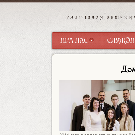
РЭЛІГІЙНАЯ АБШЧЫН
ПРА НАС
СЛУЖЭН
ПРА НАС
СЛУЖЭН
Дом