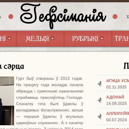
Гефсіманія
А
НІ
МЕДЫЯ
РУБРЫКІ
ТРА
НІ
МЕДЫЯ
РУБРЫКІ
ТРА
 сэрца
П
Гурт быў створаны ў 2013 годзе.
АГНЦА УС
На працягу года моладзь пачала
02.11.2025
збірацца і сумеснымі намаганнямі
АДОНАЙ
спрабаваць праслаўляць Госпада.
14.08.2025
Спачатку гэта былі ўдзелы ў
моладзевых богаслужэннях, затым
АЛЛИЛУЙЯ
— першыя ўдзелы ў агульных
04.07.2024
царкоўных служэннях. А з пачатку