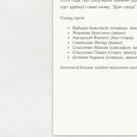
2014 года гурт рэгулярна прымае ўдз
гурт здабыў і сваю назву: "Дом сэрца".
Склад гурта:
Вайцюк Анастасія (клавішы, вак
Жиркова Кристина (вакал)
Нагорный Филипп (бас-гітара)
Семяновіч Вiктар (вакал)
Стасілевіч Максім (саксафон, в
Стасілевіч Павел (гітара, вакал)
Шляжко Карина (клавішы, вакал
Анастасія Вайцюк, кіраўнік музычнага гур