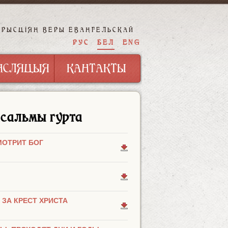
ХРЫСЦІЯН ВЕРЫ ЕВАНГЕЛЬСКАЙ
НСЛЯЦЫЯ
КАНТАКТЫ
РУС
БЕЛ
ENG
НСЛЯЦЫЯ
КАНТАКТЫ
сальмы гурта
МОТРИТ БОГ
 ЗА КРЕСТ ХРИСТА