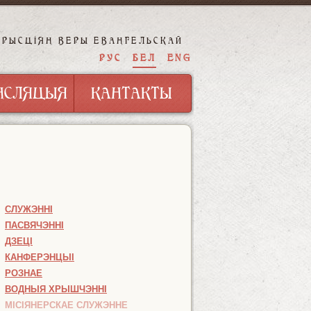
ХРЫСЦІЯН ВЕРЫ ЕВАНГЕЛЬСКАЙ
НСЛЯЦЫЯ
КАНТАКТЫ
РУС
БЕЛ
ENG
НСЛЯЦЫЯ
КАНТАКТЫ
СЛУЖЭННІ
ПАСВЯЧЭННІ
ДЗЕЦІ
КАНФЕРЭНЦЫІ
РОЗНАЕ
ВОДНЫЯ ХРЫШЧЭННІ
МІСІЯНЕРСКАЕ СЛУЖЭННЕ