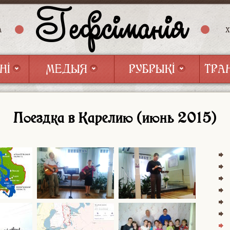
Гефсіманія
А
НІ
МЕДЫЯ
РУБРЫКІ
ТРА
НІ
МЕДЫЯ
РУБРЫКІ
ТРА
Поездка в Карелию (июнь 2015)