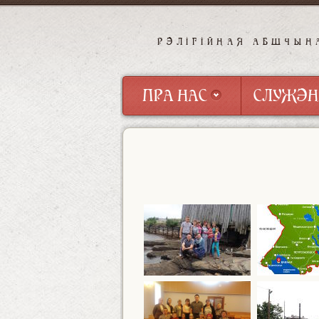
РЭЛІГІЙНАЯ АБШЧЫН
ПРА НАС
СЛУЖЭН
ПРА НАС
СЛУЖЭН