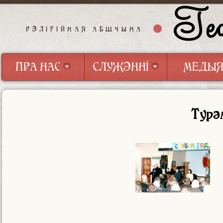
Геф
РЭЛІГІЙНАЯ АБШЧЫНА
ПРА НАС
СЛУЖЭННІ
МЕДЫ
ПРА НАС
СЛУЖЭННІ
МЕДЫ
Турэ