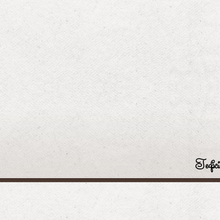
Гефсі