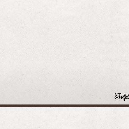
Гефсі