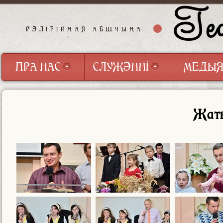
Геф
РЭЛІГІЙНАЯ АБШЧЫНА
ПРА НАС
СЛУЖЭННІ
МЕДЫ
ПРА НАС
СЛУЖЭННІ
МЕДЫ
Жат