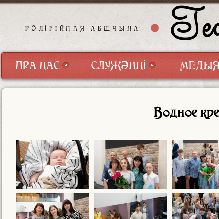
Геф
РЭЛІГІЙНАЯ АБШЧЫНА
ПРА НАС
СЛУЖЭННІ
МЕДЫ
ПРА НАС
СЛУЖЭННІ
МЕДЫ
Водное кр