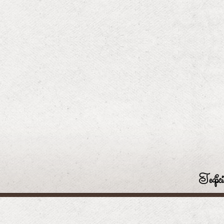
Гефсі