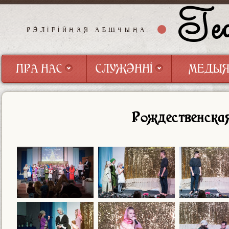
Геф
РЭЛІГІЙНАЯ АБШЧЫНА
ПРА НАС
СЛУЖЭННІ
МЕДЫ
ПРА НАС
СЛУЖЭННІ
МЕДЫ
Рождественска