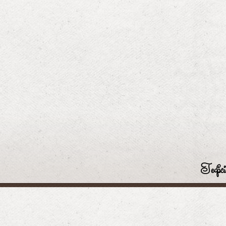
Гефсі